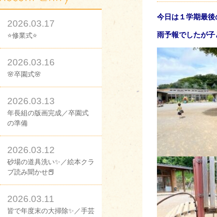
今日は１学期最後
2026.03.17
雨予報でしたが子
⭐修業式⭐
2026.03.16
🌸卒園式🌸
2026.03.13
年長組の版画完成／卒園式
の準備
2026.03.12
砂場の道具洗い✨／絵本クラ
ブ読み聞かせ📕
2026.03.11
皆で年度末の大掃除✨／手芸