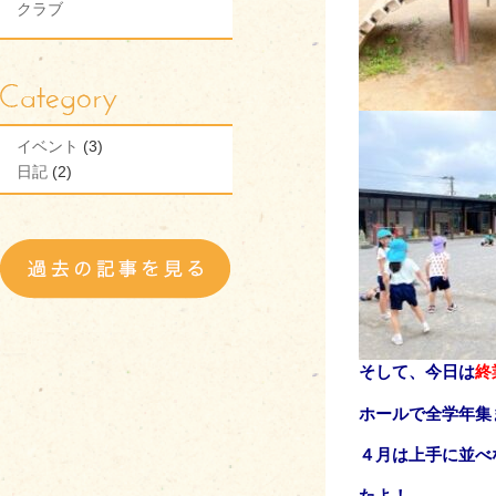
クラブ
イベント
(3)
日記
(2)
そして、今日は
終
ホールで全学年集
４月は上手に並べ
たよ！