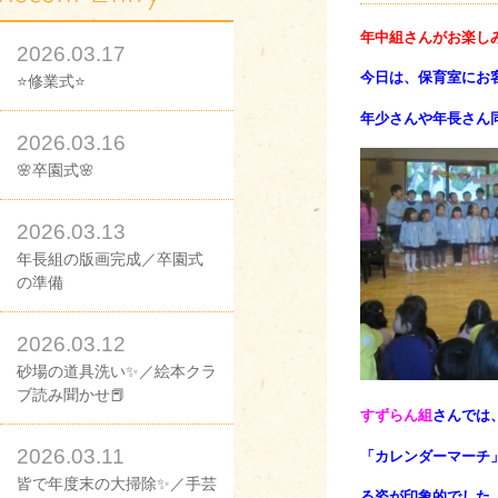
年中組さんがお楽し
2026.03.17
今日は、保育室にお
⭐修業式⭐
年少さんや年長さん
2026.03.16
🌸卒園式🌸
2026.03.13
年長組の版画完成／卒園式
の準備
2026.03.12
砂場の道具洗い✨／絵本クラ
ブ読み聞かせ📕
すずらん組
さんでは
2026.03.11
「カレンダーマーチ
皆で年度末の大掃除✨／手芸
る
姿が印象的でした