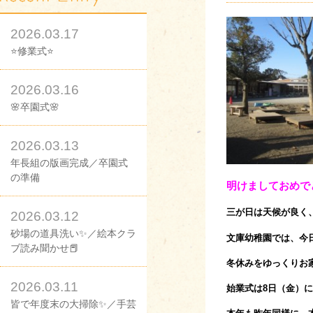
2026.03.17
⭐修業式⭐
2026.03.16
🌸卒園式🌸
2026.03.13
年長組の版画完成／卒園式
の準備
明けましておめで
三が日は天候が良く
2026.03.12
砂場の道具洗い✨／絵本クラ
文庫幼稚園では、今
ブ読み聞かせ📕
冬休みをゆっくりお
2026.03.11
始業式は8日（金）
皆で年度末の大掃除✨／手芸