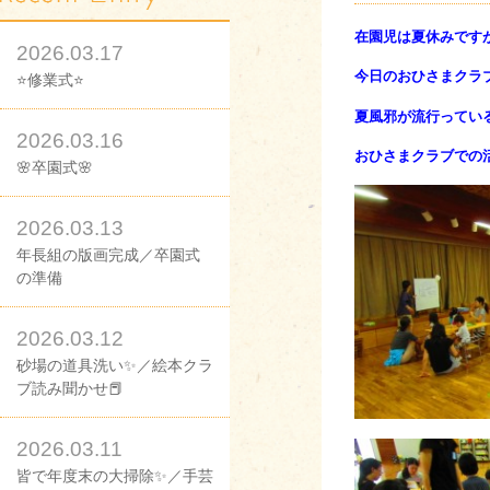
在園児は夏休みです
2026.03.17
今日のおひさまクラ
⭐修業式⭐
夏風邪が流行ってい
2026.03.16
おひさまクラブでの
🌸卒園式🌸
2026.03.13
年長組の版画完成／卒園式
の準備
2026.03.12
砂場の道具洗い✨／絵本クラ
ブ読み聞かせ📕
2026.03.11
皆で年度末の大掃除✨／手芸