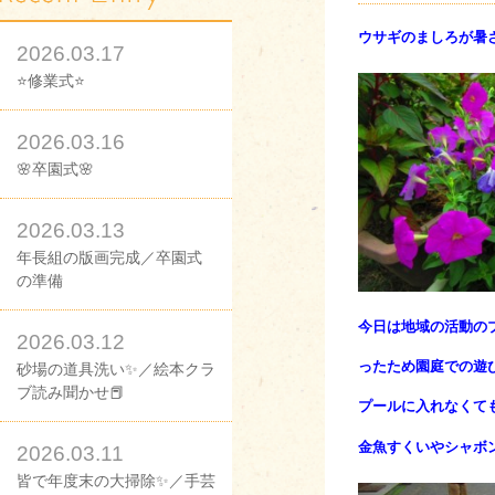
ウサギのましろが暑
2026.03.17
⭐修業式⭐
2026.03.16
🌸卒園式🌸
2026.03.13
年長組の版画完成／卒園式
の準備
今日は地域の活動の
2026.03.12
ったため
園庭での遊
砂場の道具洗い✨／絵本クラ
ブ読み聞かせ📕
プールに入れなくて
金魚すくいやシャボ
2026.03.11
皆で年度末の大掃除✨／手芸