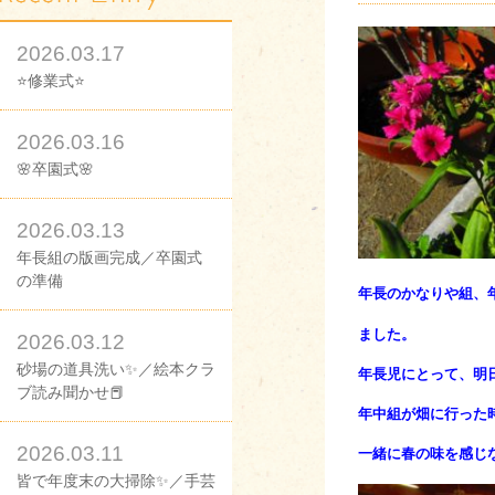
2026.03.17
⭐修業式⭐
2026.03.16
🌸卒園式🌸
2026.03.13
年長組の版画完成／卒園式
の準備
年長のかなりや組、
ました。
2026.03.12
砂場の道具洗い✨／絵本クラ
年長児にとって、明
ブ読み聞かせ📕
年中組が畑に行った
2026.03.11
一緒に
春の味を感じ
皆で年度末の大掃除✨／手芸