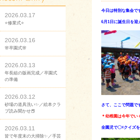
今日は特別な集会で
2026.03.17
6月1日に誕生日を
⭐修業式⭐
2026.03.16
🌸卒園式🌸
2026.03.13
年長組の版画完成／卒園式
の準備
2026.03.12
砂場の道具洗い✨／絵本クラ
さて、ここで問題で
ブ読み聞かせ📕
＊幼稚園は今年でい
2026.03.11
全園児で〇☓クイズ
皆で年度末の大掃除✨／手芸