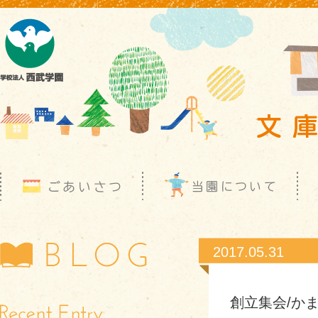
2017.05.31
創立集会/か