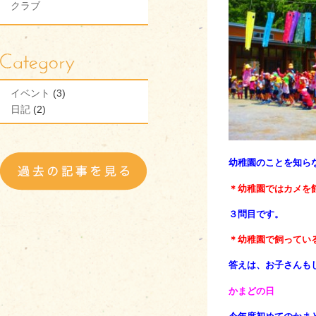
クラブ
イベント
(3)
日記
(2)
幼稚園のことを知ら
＊幼稚園ではカメを
３問目です。
＊幼稚園で飼ってい
答えは、お子さんも
かまどの日