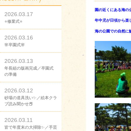
園の近くにある海の
2026.03.17
年中児が日頃から楽
⭐修業式⭐
海の公園での自然に
2026.03.16
🌸卒園式🌸
2026.03.13
年長組の版画完成／卒園式
の準備
2026.03.12
砂場の道具洗い✨／絵本クラ
ブ読み聞かせ📕
2026.03.11
皆で年度末の大掃除✨／手芸