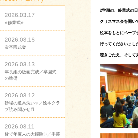
2
学期の、終業式の日
2026.03.17
クリスマス会を開い
⭐修業式⭐
絵本をもとにペープ
2026.03.16
行ってくださいまし
🌸卒園式🌸
聴きごたえ、そして
2026.03.13
年長組の版画完成／卒園式
の準備
2026.03.12
砂場の道具洗い✨／絵本クラ
ブ読み聞かせ📕
2026.03.11
皆で年度末の大掃除✨／手芸