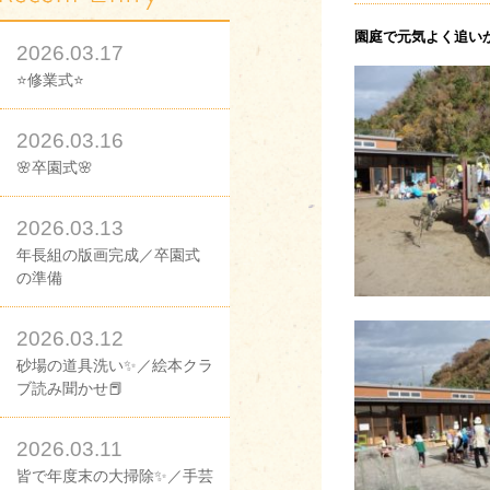
園庭で元気よく追い
2026.03.17
⭐修業式⭐
2026.03.16
🌸卒園式🌸
2026.03.13
年長組の版画完成／卒園式
の準備
2026.03.12
砂場の道具洗い✨／絵本クラ
ブ読み聞かせ📕
2026.03.11
皆で年度末の大掃除✨／手芸