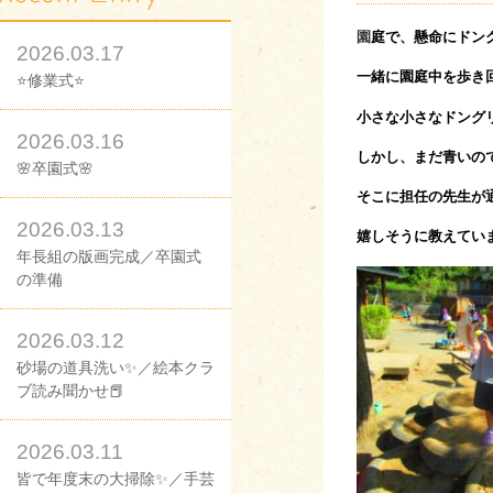
園
庭で、懸命にドン
2026.03.17
一緒に園庭中を歩き
⭐修業式⭐
小さな小さなドング
2026.03.16
しかし、まだ青いの
🌸卒園式🌸
そこに担任の先生が
2026.03.13
嬉しそうに教えてい
年長組の版画完成／卒園式
の準備
2026.03.12
砂場の道具洗い✨／絵本クラ
ブ読み聞かせ📕
2026.03.11
皆で年度末の大掃除✨／手芸