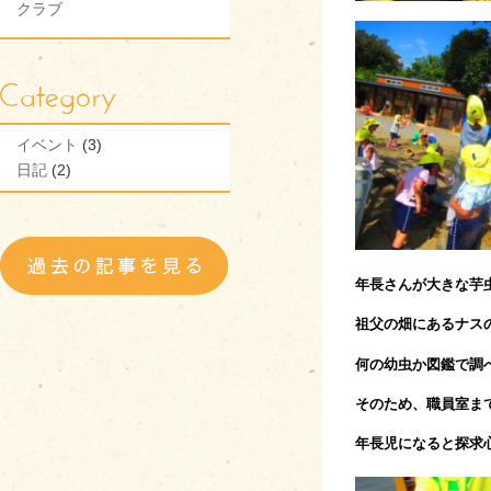
クラブ
イベント
(3)
日記
(2)
年長さんが大きな芋
祖父の畑にあるナス
何の幼虫か図鑑で調
そのため、職員室ま
年長児になると探求