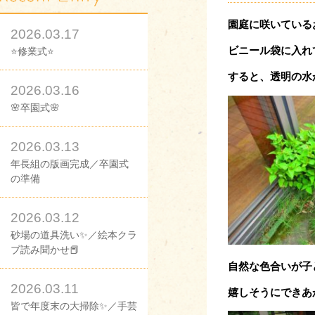
園庭に咲いている
2026.03.17
ビニール袋に入れ
⭐修業式⭐
すると、透明の水
2026.03.16
🌸卒園式🌸
2026.03.13
年長組の版画完成／卒園式
の準備
2026.03.12
砂場の道具洗い✨／絵本クラ
ブ読み聞かせ📕
自然な色合いが子
2026.03.11
嬉しそうにできあ
皆で年度末の大掃除✨／手芸