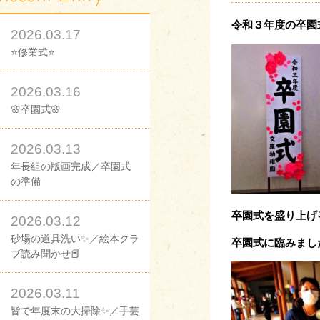
令和３年度の卒園
2026.03.17
⭐修業式⭐
2026.03.16
🌸卒園式🌸
2026.03.13
年長組の版画完成／卒園式
の準備
卒園式を盛り上げ
2026.03.12
砂場の道具洗い✨／絵本クラ
卒園式に臨みまし
ブ読み聞かせ📕
2026.03.11
皆で年度末の大掃除✨／手芸