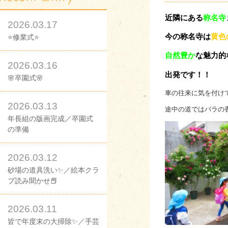
近隣にある
称名寺
2026.03.17
今の称名寺は
黄色
⭐修業式⭐
自然豊か
な魅力的
2026.03.16
出発です！！
🌸卒園式🌸
車の往来に気を付け
2026.03.13
途中の道ではバラの
年長組の版画完成／卒園式
の準備
2026.03.12
砂場の道具洗い✨／絵本クラ
ブ読み聞かせ📕
2026.03.11
皆で年度末の大掃除✨／手芸