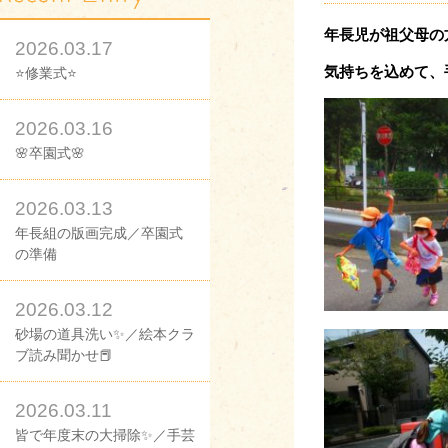
年長児が祖父母の
2026.03.17
気持ちを込めて、
⭐修業式⭐
2026.03.16
🌸卒園式🌸
2026.03.13
年長組の版画完成／卒園式
の準備
2026.03.12
砂場の道具洗い✨／絵本クラ
ブ読み聞かせ📕
2026.03.11
皆で年度末の大掃除✨／手芸