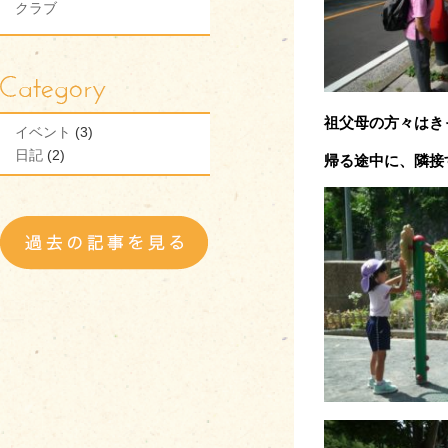
クラブ
祖父母の方々はき
イベント
(3)
日記
(2)
帰る途中に、隣接