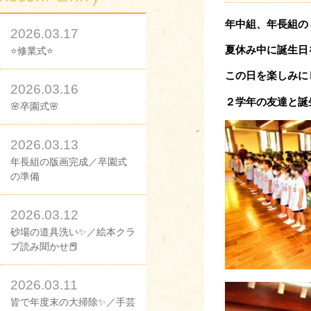
年中組、年長組の
2026.03.17
夏休み中に誕生日
⭐修業式⭐
この日を楽しみに
2026.03.16
２学年の友達と誕
🌸卒園式🌸
2026.03.13
年長組の版画完成／卒園式
の準備
2026.03.12
砂場の道具洗い✨／絵本クラ
ブ読み聞かせ📕
2026.03.11
皆で年度末の大掃除✨／手芸