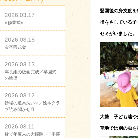
登園後の身支度を
2026.03.17
指をさしている子
⭐修業式⭐
セミがいました。
2026.03.16
🌸卒園式🌸
2026.03.13
年長組の版画完成／卒園式
の準備
2026.03.12
砂場の道具洗い✨／絵本クラ
ブ読み聞かせ📕
大勢 子ども達や
2026.03.11
草地では別の虫を
皆で年度末の大掃除✨／手芸