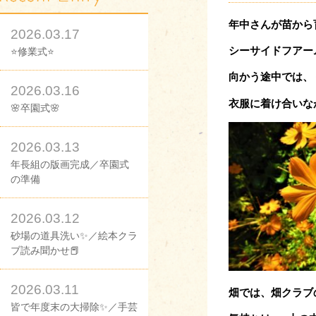
年中さんが苗から
2026.03.17
シーサイドフアー
⭐修業式⭐
向かう途中では、
2026.03.16
衣服に着け合い
な
🌸卒園式🌸
2026.03.13
年長組の版画完成／卒園式
の準備
2026.03.12
砂場の道具洗い✨／絵本クラ
ブ読み聞かせ📕
2026.03.11
畑では、畑クラブ
皆で年度末の大掃除✨／手芸