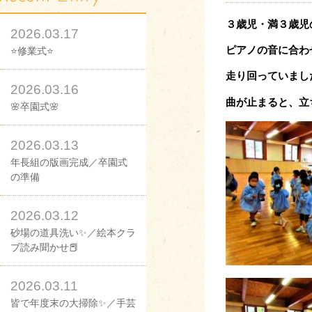
３歳児・満３歳児
2026.03.17
ピアノの音に合わ
⭐修業式⭐
走り回
って
いまし
2026.03.16
曲が止まると、立
🌸卒園式🌸
2026.03.13
年長組の版画完成／卒園式
の準備
2026.03.12
砂場の道具洗い✨／絵本クラ
ブ読み聞かせ📕
2026.03.11
皆で年度末の大掃除✨／手芸