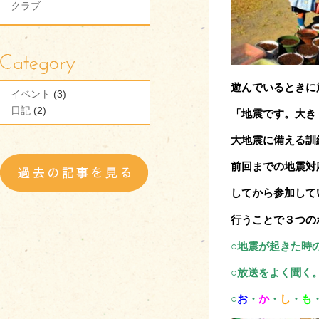
クラブ
遊んでいるときに
イベント
(3)
日記
(2)
「地震です。大き
大地震に備える訓
前回までの地震対
してから参加して
行うことで３つの
○地震が起きた時
○放送をよく聞く
○
お
・
か
・
し
・
も