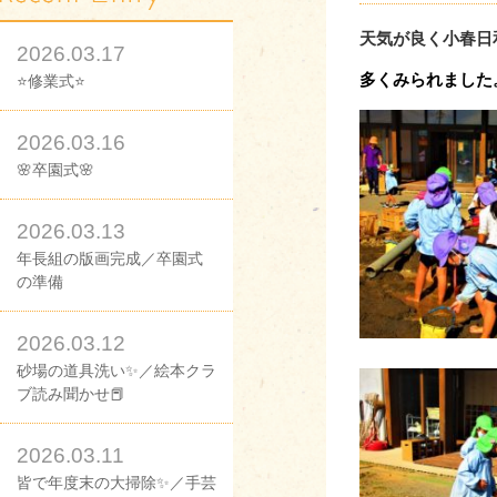
天気が良く小春日
2026.03.17
多くみられました
⭐修業式⭐
2026.03.16
🌸卒園式🌸
2026.03.13
年長組の版画完成／卒園式
の準備
2026.03.12
砂場の道具洗い✨／絵本クラ
ブ読み聞かせ📕
2026.03.11
皆で年度末の大掃除✨／手芸