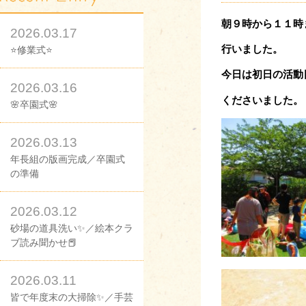
朝９時から１１時
2026.03.17
行いました。
⭐修業式⭐
今日は初日の活動
2026.03.16
くださいました。
🌸卒園式🌸
2026.03.13
年長組の版画完成／卒園式
の準備
2026.03.12
砂場の道具洗い✨／絵本クラ
ブ読み聞かせ📕
2026.03.11
皆で年度末の大掃除✨／手芸