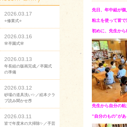
先日、年中組が個
2026.03.17
粘土を使って皆で
⭐修業式⭐
初めに、先生から
2026.03.16
🌸卒園式🌸
2026.03.13
年長組の版画完成／卒園式
の準備
2026.03.12
砂場の道具洗い✨／絵本クラ
ブ読み聞かせ📕
先生から自分の粘
2026.03.11
“自分のもの”が
皆で年度末の大掃除✨／手芸