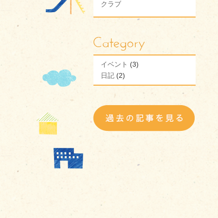
クラブ
イベント
(3)
日記
(2)