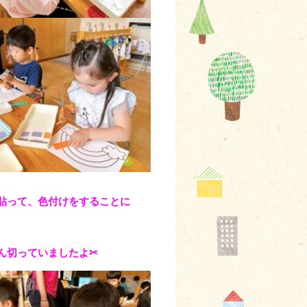
貼って、色付けをすることに
ん切っていましたよ✂