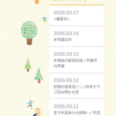
2026.03.17
⭐修業式⭐
2026.03.16
🌸卒園式🌸
2026.03.13
年長組の版画完成／卒園式
の準備
2026.03.12
砂場の道具洗い✨／絵本クラ
ブ読み聞かせ📕
2026.03.11
皆で年度末の大掃除✨／手芸