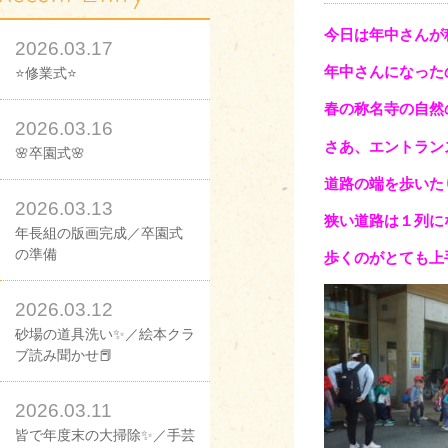
今日は年中さんが
2026.03.17
年中さんになった
⭐修業式⭐
春の称名寺の自然
2026.03.16
さあ、エントラン
🌸卒園式🌸
道路の端を歩いた
2026.03.13
狭い道路は１列に
年長組の版画完成／卒園式
の準備
歩くのがとても上
2026.03.12
砂場の道具洗い✨／絵本クラ
ブ読み聞かせ📕
2026.03.11
皆で年度末の大掃除✨／手芸