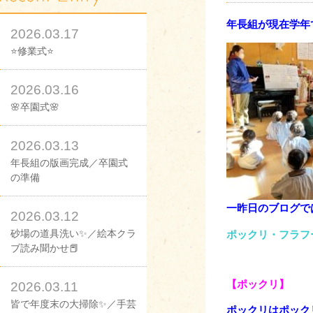
年長組が現在学年
2026.03.17
⭐修業式⭐
2026.03.16
🌸卒園式🌸
2026.03.13
年長組の版画完成／卒園式
の準備
一昨日のブログで
2026.03.12
砂場の道具洗い✨／絵本クラ
ポックリ・フラフ
ブ読み聞かせ📕
【ポックリ】
2026.03.11
皆で年度末の大掃除✨／手芸
ポックリはポック