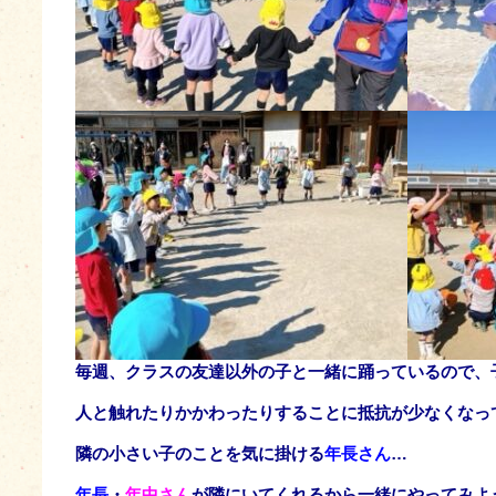
毎週、クラスの友達以外の子と一緒に踊っているので、
人
と触れたりかかわったりすることに抵抗が少なくなっ
隣の小さい子のことを気に掛ける
年長さん
…
年長
・
年中さん
が隣にいてくれるから一緒にやってみよ