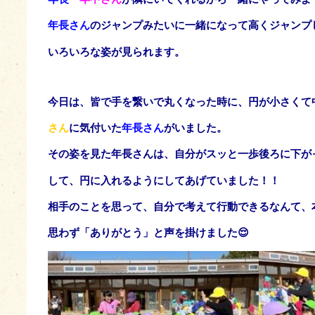
年長さん
のジャンプみたいに一緒になって高くジャンプ
いろいろな姿が見られます。
今日は、皆で手を繋いで丸くなった時に、円が小さくて
さ
ん
に気付いた
年長さん
がいました。
その姿を見た年長さんは、自分がスッと一歩後ろに下が
し
て、円に入れるようにしてあげていました！！
相手のことを思って、自分で考えて行動できるなんて、
思わず「ありがとう」と声を掛けました😌