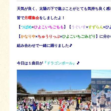
天気が良く、太陽の下で遊ぶことがとても気持ち良く感じ
皆で
月曜集会
をしましたよ！
【
つばめ
×
ひよこいちごもも
】【
うぐいす
×
すずらん
×
ひ
【
かなりや
×
ちゅうりっぷ
×
ひよこいちごみどり
】に分か
組み合わせで一緒に踊りました🎵
今日は１曲目が
『ドラゴンボール』
🎵