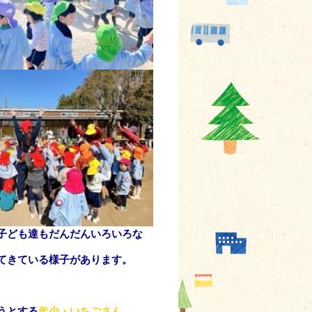
子ども達もだんだんいろいろな
てきている様子があります。
うとする
年少・いちごさん
…