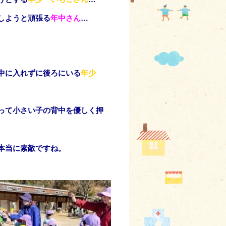
しようと頑張る
年中さん
…
中に入れずに後ろにいる
年少
って小さい子の
背中を優しく押
本当に素敵ですね。