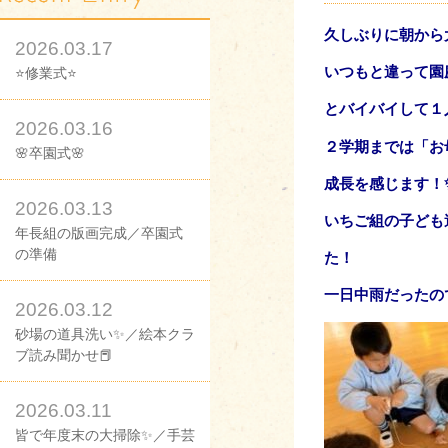
久しぶりに朝から
2026.03.17
いつもと違って園
⭐修業式⭐
とバイバイして１
2026.03.16
２学期までは「お
🌸卒園式🌸
成長
を感じます！
2026.03.13
いちご組の子ども
年長組の版画完成／卒園式
の準備
た！
一日中雨だったの
2026.03.12
砂場の道具洗い✨／絵本クラ
ブ読み聞かせ📕
2026.03.11
皆で年度末の大掃除✨／手芸