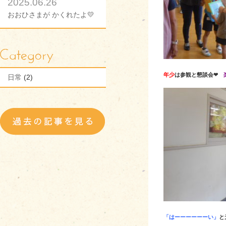
2025.06.26
おおひさまが かくれたよ💛
年少
は参観と懇談会❤
日常
(2)
「はーーーーーーい」
と