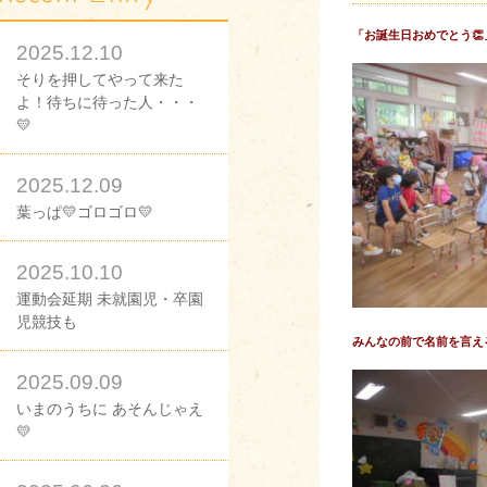
「お誕生日おめでとう👏
2025.12.10
そりを押してやって来た
よ！待ちに待った人・・・
💛
2025.12.09
葉っぱ💛ゴロゴロ💛
2025.10.10
運動会延期 未就園児・卒園
児競技も
みんなの前で名前を言え
2025.09.09
いまのうちに あそんじゃえ
💛