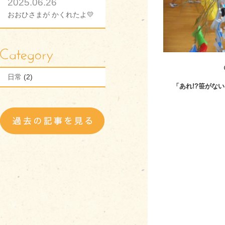
2025.06.26
おおひさまが かくれたよ💛
日常
(2)
「あれ!?笹がない