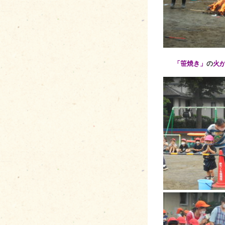
「笹焼き」
の
火