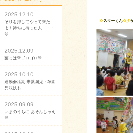
2025.12.10
☆
スターくん
☆彡
そりを押してやって来た
よ！待ちに待った人・・・
💛
2025.12.09
葉っぱ💛ゴロゴロ💛
2025.10.10
運動会延期 未就園児・卒園
児競技も
2025.09.09
いまのうちに あそんじゃえ
💛