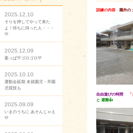
訓練の内容
園外の 
2025.12.10
そりを押してやって来た
よ！待ちに待った人・・・
💛
2025.12.09
葉っぱ💛ゴロゴロ💛
2025.10.10
運動会延期 未就園児・卒園
児競技も
自由遊びの時間
「
と 避難👍
2025.09.09
いまのうちに あそんじゃえ
💛