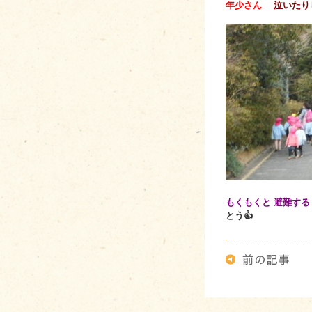
年少さん
泣いたり
もくもくと 避難す
とう👍