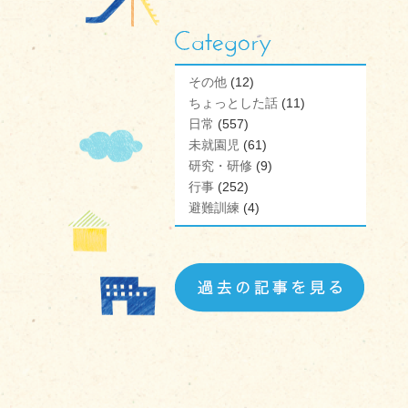
その他
(12)
ちょっとした話
(11)
日常
(557)
未就園児
(61)
研究・研修
(9)
行事
(252)
避難訓練
(4)