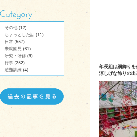
その他
(12)
ちょっとした話
(11)
日常
(557)
未就園児
(61)
研究・研修
(9)
aaaaaaaaaaaaaaaaa
行事
(252)
年長組は網飾りを
避難訓練
(4)
涼しげな飾りの出