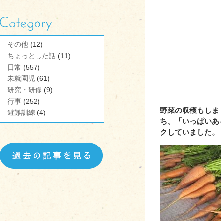
その他
(12)
ちょっとした話
(11)
日常
(557)
未就園児
(61)
研究・研修
(9)
aaaaaaaaaaaaaaaaa
行事
(252)
野菜の収穫もしま
避難訓練
(4)
ち、「いっぱいあ
クしていました。