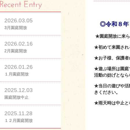
2026.03.05
◎令和８年
3月園庭開放
★
園庭開放に来ら
2026.02.16
★
初めて来園され
2月園庭開放
★
お子様、保護者
2026.01.26
★
遊ぶ場所は園庭
１月園庭開放
活動の妨げとなら
★
当日の遊びや活
2025.12.03
きください。
園庭開放中止
★
雨天時は中止と
2025.11.28
１２月園庭開放
電話 ０