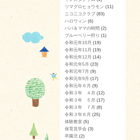
ツマグロヒョウモン
(11)
ニコニコクラブ
(83)
ハロウィン
(6)
パパ＆ママの時間
(2)
ブルーベリー狩り
(1)
令和元年10月
(19)
令和元年11月
(19)
令和元年12月
(14)
令和元年5月
(23)
令和元年7月
(9)
令和元年9月
(17)
令和元年６月
(9)
令和３年 ４月
(12)
令和３年 ５月
(17)
令和３年 ７月
(8)
令和３年６月
(25)
体験教室
(5)
保育見学会
(3)
卒園児
(2)