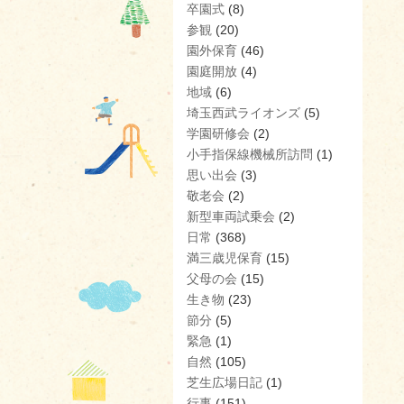
卒園式
(8)
参観
(20)
園外保育
(46)
園庭開放
(4)
地域
(6)
埼玉西武ライオンズ
(5)
学園研修会
(2)
小手指保線機械所訪問
(1)
思い出会
(3)
敬老会
(2)
新型車両試乗会
(2)
日常
(368)
満三歳児保育
(15)
父母の会
(15)
生き物
(23)
節分
(5)
緊急
(1)
自然
(105)
芝生広場日記
(1)
行事
(151)