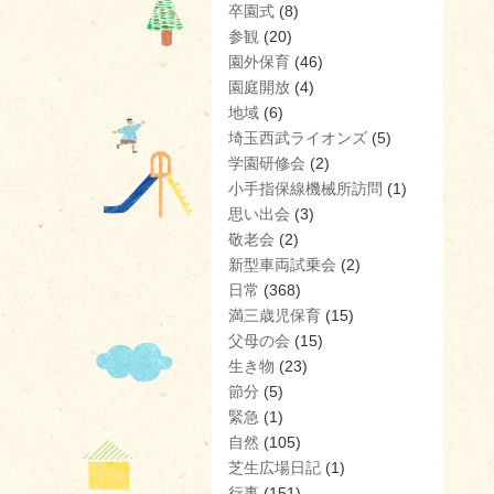
卒園式
(8)
参観
(20)
園外保育
(46)
園庭開放
(4)
地域
(6)
埼玉西武ライオンズ
(5)
学園研修会
(2)
小手指保線機械所訪問
(1)
思い出会
(3)
敬老会
(2)
新型車両試乗会
(2)
日常
(368)
満三歳児保育
(15)
父母の会
(15)
生き物
(23)
節分
(5)
緊急
(1)
自然
(105)
芝生広場日記
(1)
行事
(151)