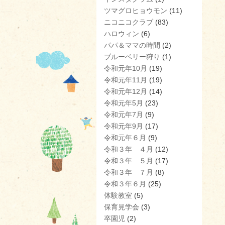
ツマグロヒョウモン
(11)
ニコニコクラブ
(83)
ハロウィン
(6)
パパ＆ママの時間
(2)
ブルーベリー狩り
(1)
令和元年10月
(19)
令和元年11月
(19)
令和元年12月
(14)
令和元年5月
(23)
令和元年7月
(9)
令和元年9月
(17)
令和元年６月
(9)
令和３年 ４月
(12)
令和３年 ５月
(17)
令和３年 ７月
(8)
令和３年６月
(25)
体験教室
(5)
保育見学会
(3)
卒園児
(2)