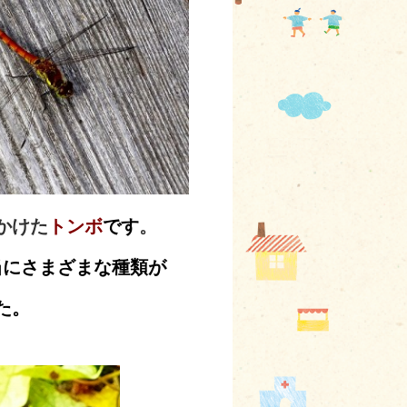
かけた
トンボ
です
。
当にさまざまな種類が
た。