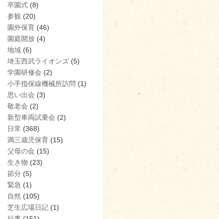
卒園式
(8)
参観
(20)
園外保育
(46)
園庭開放
(4)
地域
(6)
埼玉西武ライオンズ
(5)
学園研修会
(2)
小手指保線機械所訪問
(1)
思い出会
(3)
敬老会
(2)
新型車両試乗会
(2)
日常
(368)
満三歳児保育
(15)
父母の会
(15)
生き物
(23)
節分
(5)
緊急
(1)
自然
(105)
芝生広場日記
(1)
行事
(151)