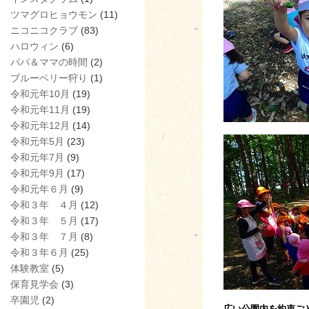
ツマグロヒョウモン
(11)
ニコニコクラブ
(83)
ハロウィン
(6)
パパ＆ママの時間
(2)
ブルーベリー狩り
(1)
令和元年10月
(19)
令和元年11月
(19)
令和元年12月
(14)
令和元年5月
(23)
令和元年7月
(9)
令和元年9月
(17)
令和元年６月
(9)
令和３年 ４月
(12)
令和３年 ５月
(17)
令和３年 ７月
(8)
令和３年６月
(25)
体験教室
(5)
保育見学会
(3)
卒園児
(2)
広い公園内を約束ご