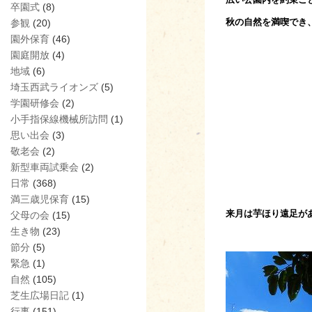
卒園式
(8)
秋の自然を満喫でき
参観
(20)
園外保育
(46)
園庭開放
(4)
地域
(6)
埼玉西武ライオンズ
(5)
学園研修会
(2)
小手指保線機械所訪問
(1)
思い出会
(3)
敬老会
(2)
新型車両試乗会
(2)
日常
(368)
満三歳児保育
(15)
来月は芋ほり遠足が
父母の会
(15)
生き物
(23)
節分
(5)
緊急
(1)
自然
(105)
芝生広場日記
(1)
行事
(151)