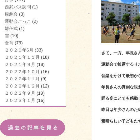
西武バス訪問
(1)
観劇会
(3)
運動会ごっこ
(2)
離任式
(1)
雪
(10)
食育
(79)
２０２０年6月
(33)
さて、一方、年長さ
２０２１年１１月
(18)
２０２１年９月
(18)
運動会で披露するリ
２０２２年１０月
(16)
音楽をかけて最初か
２０２２年１１月
(9)
２０２２年１２月
(12)
年長さんの真剣な眼
２０２２年９月
(19)
踊る姿にとても感動
２０２３年１月
(16)
昨日は年少さんのた
素晴らしい子どもた