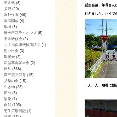
卒園式
(8)
誕生会後、年長さん
参観
(20)
行きました。ハイツ
園外保育
(46)
園庭開放
(4)
地域
(6)
埼玉西武ライオンズ
(5)
学園研修会
(2)
小手指保線機械所訪問
(1)
思い出会
(3)
敬老会
(2)
新型車両試乗会
(2)
日常
(368)
満三歳児保育
(15)
父母の会
(15)
一人一人、順番に投
生き物
(23)
節分
(5)
緊急
(1)
自然
(105)
芝生広場日記
(1)
行事
(151)