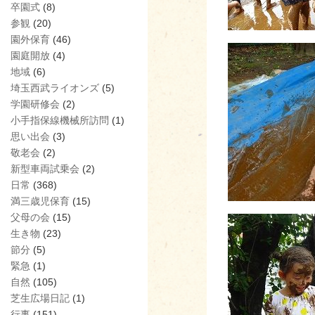
卒園式
(8)
参観
(20)
園外保育
(46)
園庭開放
(4)
地域
(6)
埼玉西武ライオンズ
(5)
学園研修会
(2)
小手指保線機械所訪問
(1)
思い出会
(3)
敬老会
(2)
新型車両試乗会
(2)
日常
(368)
満三歳児保育
(15)
父母の会
(15)
生き物
(23)
節分
(5)
緊急
(1)
自然
(105)
芝生広場日記
(1)
行事
(151)