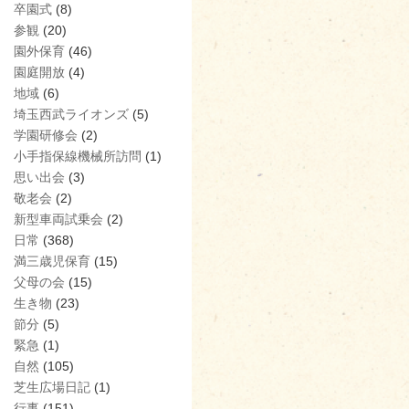
卒園式
(8)
参観
(20)
園外保育
(46)
園庭開放
(4)
地域
(6)
埼玉西武ライオンズ
(5)
学園研修会
(2)
小手指保線機械所訪問
(1)
思い出会
(3)
敬老会
(2)
新型車両試乗会
(2)
日常
(368)
満三歳児保育
(15)
父母の会
(15)
生き物
(23)
節分
(5)
緊急
(1)
自然
(105)
芝生広場日記
(1)
行事
(151)