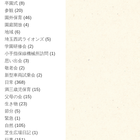
卒園式
(8)
参観
(20)
園外保育
(46)
園庭開放
(4)
地域
(6)
埼玉西武ライオンズ
(5)
学園研修会
(2)
小手指保線機械所訪問
(1)
思い出会
(3)
敬老会
(2)
新型車両試乗会
(2)
日常
(368)
満三歳児保育
(15)
父母の会
(15)
生き物
(23)
節分
(5)
緊急
(1)
自然
(105)
芝生広場日記
(1)
行事
(151)