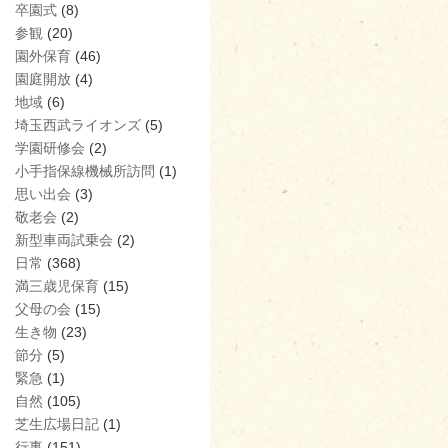
卒園式
(8)
参観
(20)
園外保育
(46)
園庭開放
(4)
地域
(6)
埼玉西武ライオンズ
(5)
学園研修会
(2)
小手指保線機械所訪問
(1)
思い出会
(3)
敬老会
(2)
新型車両試乗会
(2)
日常
(368)
満三歳児保育
(15)
父母の会
(15)
生き物
(23)
節分
(5)
緊急
(1)
自然
(105)
芝生広場日記
(1)
行事
(151)