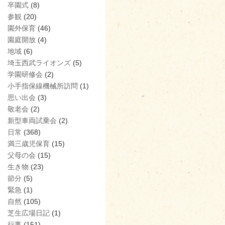
卒園式
(8)
参観
(20)
園外保育
(46)
園庭開放
(4)
地域
(6)
埼玉西武ライオンズ
(5)
学園研修会
(2)
小手指保線機械所訪問
(1)
思い出会
(3)
敬老会
(2)
新型車両試乗会
(2)
日常
(368)
満三歳児保育
(15)
父母の会
(15)
生き物
(23)
節分
(5)
緊急
(1)
自然
(105)
芝生広場日記
(1)
行事
(151)