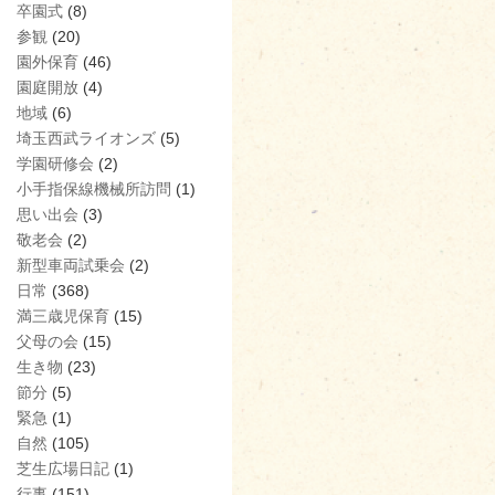
卒園式
(8)
参観
(20)
園外保育
(46)
園庭開放
(4)
地域
(6)
埼玉西武ライオンズ
(5)
学園研修会
(2)
小手指保線機械所訪問
(1)
思い出会
(3)
敬老会
(2)
新型車両試乗会
(2)
日常
(368)
満三歳児保育
(15)
父母の会
(15)
生き物
(23)
節分
(5)
緊急
(1)
自然
(105)
芝生広場日記
(1)
行事
(151)