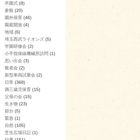
卒園式
(8)
参観
(20)
園外保育
(46)
園庭開放
(4)
地域
(6)
埼玉西武ライオンズ
(5)
学園研修会
(2)
小手指保線機械所訪問
(1)
思い出会
(3)
敬老会
(2)
新型車両試乗会
(2)
日常
(368)
満三歳児保育
(15)
父母の会
(15)
生き物
(23)
節分
(5)
緊急
(1)
自然
(105)
芝生広場日記
(1)
行事
(151)