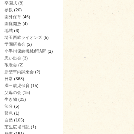
卒園式
(8)
参観
(20)
園外保育
(46)
園庭開放
(4)
地域
(6)
埼玉西武ライオンズ
(5)
学園研修会
(2)
小手指保線機械所訪問
(1)
思い出会
(3)
敬老会
(2)
新型車両試乗会
(2)
日常
(368)
満三歳児保育
(15)
父母の会
(15)
生き物
(23)
節分
(5)
緊急
(1)
自然
(105)
芝生広場日記
(1)
行事
(151)