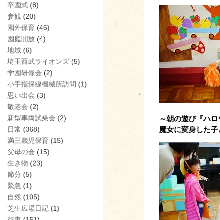
卒園式
(8)
参観
(20)
園外保育
(46)
園庭開放
(4)
地域
(6)
埼玉西武ライオンズ
(5)
学園研修会
(2)
小手指保線機械所訪問
(1)
思い出会
(3)
敬老会
(2)
新型車両試乗会
(2)
～朝の遊び『ハロ
日常
(368)
魔女に変身した子
満三歳児保育
(15)
父母の会
(15)
生き物
(23)
節分
(5)
緊急
(1)
自然
(105)
芝生広場日記
(1)
行事
(151)