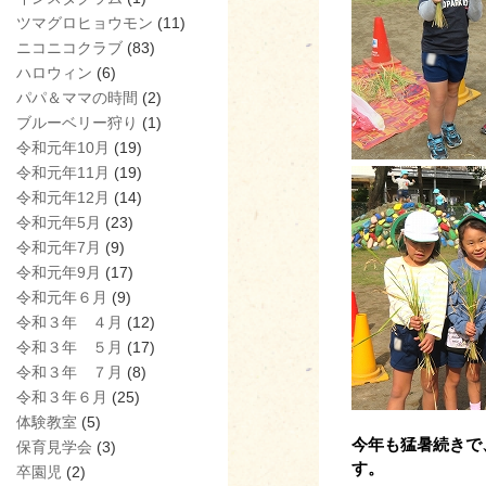
ツマグロヒョウモン
(11)
ニコニコクラブ
(83)
ハロウィン
(6)
パパ＆ママの時間
(2)
ブルーベリー狩り
(1)
令和元年10月
(19)
令和元年11月
(19)
令和元年12月
(14)
令和元年5月
(23)
令和元年7月
(9)
令和元年9月
(17)
令和元年６月
(9)
令和３年 ４月
(12)
令和３年 ５月
(17)
令和３年 ７月
(8)
令和３年６月
(25)
体験教室
(5)
今年も猛暑続きで
保育見学会
(3)
す。
卒園児
(2)