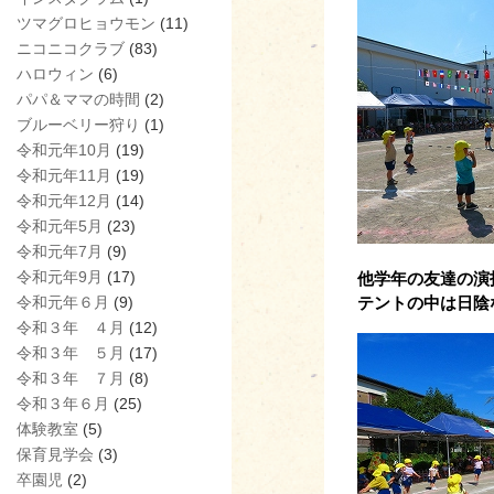
ツマグロヒョウモン
(11)
ニコニコクラブ
(83)
ハロウィン
(6)
パパ＆ママの時間
(2)
ブルーベリー狩り
(1)
令和元年10月
(19)
令和元年11月
(19)
令和元年12月
(14)
令和元年5月
(23)
令和元年7月
(9)
令和元年9月
(17)
他学年の友達の演
令和元年６月
(9)
テントの中は日陰
令和３年 ４月
(12)
令和３年 ５月
(17)
令和３年 ７月
(8)
令和３年６月
(25)
体験教室
(5)
保育見学会
(3)
卒園児
(2)