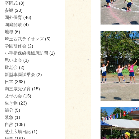
卒園式
(8)
参観
(20)
園外保育
(46)
園庭開放
(4)
地域
(6)
埼玉西武ライオンズ
(5)
学園研修会
(2)
小手指保線機械所訪問
(1)
思い出会
(3)
敬老会
(2)
新型車両試乗会
(2)
日常
(368)
満三歳児保育
(15)
父母の会
(15)
生き物
(23)
節分
(5)
緊急
(1)
自然
(105)
芝生広場日記
(1)
行事
(151)